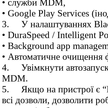
• служби MDM,
• Google Play Services (ін
3.
У налаштуваннях Bla
• DuraSpeed / Intelligent P
• Background app managem
• Автоматичне очищення 
4.
Увімкнути автозапуск 
MDM.
5.
Якщо на пристрої є 
всі дозволи, дозволити р