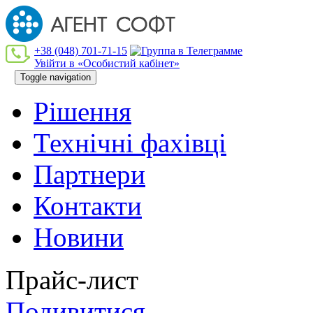
+38 (048) 701-71-15
Увійти в «Особистий кабінет»
Toggle navigation
Рішення
Технiчнi фахiвцi
Партнери
Контакти
Новини
Прайс-лист
Подивитися